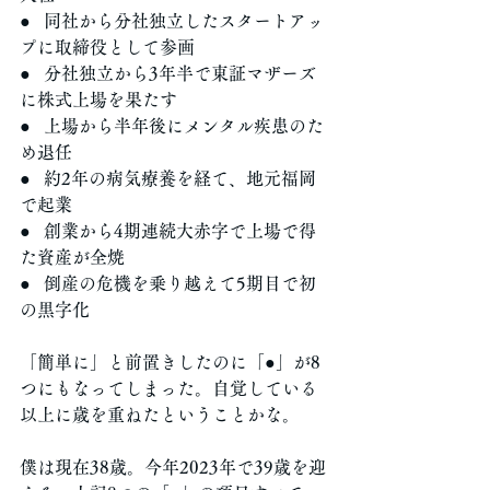
●   同社から分社独立したスタートアッ
プに取締役として参画
●   分社独立から3年半で東証マザーズ
に株式上場を果たす
●   上場から半年後にメンタル疾患のた
め退任
●   約2年の病気療養を経て、地元福岡
で起業
●   創業から4期連続大赤字で上場で得
た資産が全焼
●   倒産の危機を乗り越えて5期目で初
の黒字化
「簡単に」と前置きしたのに「●」が8
つにもなってしまった。自覚している
以上に歳を重ねたということかな。
僕は現在38歳。今年2023年で39歳を迎