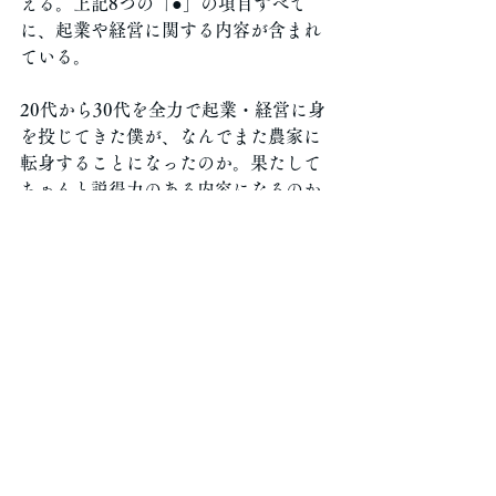
える。上記8つの「●」の項目すべて
に、起業や経営に関する内容が含まれ
ている。
20代から30代を全力で起業・経営に身
を投じてきた僕が、なんでまた農家に
転身することになったのか。果たして
ちゃんと説得力のある内容になるのか
いささか不安ではある。
まぁでも仕方ない。大河に隔てられた
ように遠く離れた２点を結ぶ、橋渡し
をやっていこう。最後までお付き合い
いただけたら幸いだ。
今から時を遡ること3年、2020年初
頭、福岡で起業した会社倒産の危機。
そして、大逆転の黒字化前夜。まずは
ここから話を始めていきたい。