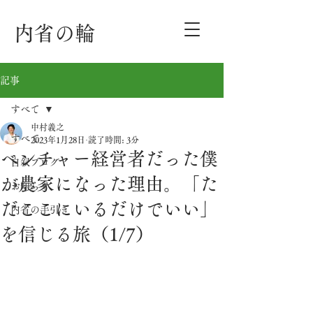
内省の輪
記事
すべて
中村義之
すべて
2023年1月28日
読了時間: 3分
ベンチャー経営者だった僕
自叙ブログ
が農家になった理由。「た
お知らせ
だここにいるだけでいい」
内省の手引き
を信じる旅（1/7）