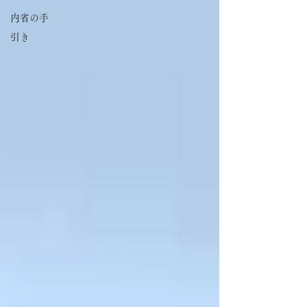
内省の手
引き