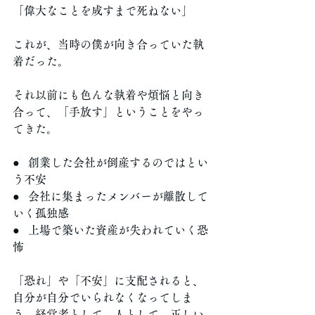
「偉大なことを成すまで死ねない」
これが、当時の僕が向き合っていた執
着だった。
それ以前にも色んな執着や煩悩と向き
合って、「手放す」ということをやっ
てきた。
●   創業した会社が倒産するのではとい
う不安
●   会社に集まったメンバーが離散して
いく孤独感
●   上場で築いた資産が失われていく恐
怖
「恐れ」や「不安」に支配されると、
自分が自分でいられなくなってしま
う。経営者として、人として、正しい