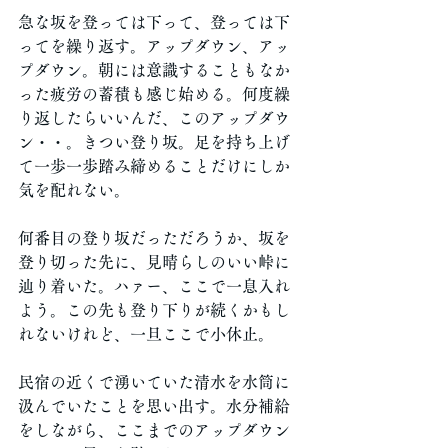
急な坂を登っては下って、登っては下
ってを繰り返す。アップダウン、アッ
プダウン。朝には意識することもなか
った疲労の蓄積も感じ始める。何度繰
り返したらいいんだ、このアップダウ
ン・・。きつい登り坂。足を持ち上げ
て一歩一歩踏み締めることだけにしか
気を配れない。
何番目の登り坂だっただろうか、坂を
登り切った先に、見晴らしのいい峠に
辿り着いた。ハァー、ここで一息入れ
よう。この先も登り下りが続くかもし
れないけれど、一旦ここで小休止。
民宿の近くで湧いていた清水を水筒に
汲んでいたことを思い出す。水分補給
をしながら、ここまでのアップダウン