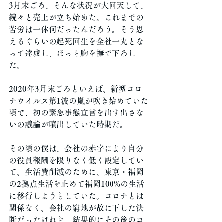
3月末ごろ、そんな状況が大回天して、
続々と売上が立ち始めた。これまでの
苦労は一体何だったんだろう。そう思
えるぐらいの起死回生を全社一丸とな
って達成し、ほっと胸を撫で下ろし
た。
2020年3月末ごろといえば、新型コロ
ナウイルス第1波の嵐が吹き始めていた
頃で、初の緊急事態宣言を出す出さな
いの議論が噴出していた時期だ。
その頃の僕は、会社の赤字により自分
の役員報酬を限りなく低く設定してい
て、生活費削減のために、東京・福岡
の2拠点生活を止めて福岡100%の生活
に移行しようとしていた。コロナとは
関係なく、会社の窮地が故に下した決
断だったけれど、結果的にその後のコ