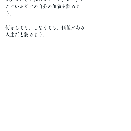
こにいるだけの自分の価値を認めよ
う。
何をしても、しなくても、価値がある
人生だと認めよう。
何かを成さない限り、生まれてきた甲
斐を認められなかった。
そんな弱い自分を認めよう。
「偉大なことを成さない限り死ねな
い」、その執着を、熊野古道の、どこ
かの峠で手放した。
涙が流れてきた。
何かを成すことにしか命の価値を見出