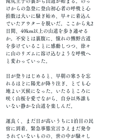
滝尻王子の裏から山道が始まる。のっ
けからの急登に登山初心者の呼吸と心
拍数は大いに騒ぎ始め、早々に着込ん
でいたアウターを脱いだ。ここから丸2
日間、40km以上の山道を歩き通せる
か。不安とは裏腹に、憧れの熊野古道
を歩けていることに感動しつつ、徐々
に山のリズムに溶け込むような呼吸へ
と変わっていった。
日が登りはじめると、早朝の寒さを忘
れるほどに陽光が降り注ぎ、とても心
地よい天候になった。いたるところに
咲く山桜を愛でながら、自分以外誰も
いない静かな山道を楽しんだ。
運良く、まだ日が高いうちに1泊目の民
宿に到着。緊急事態宣言さえまだ発令
されていないものの、世の中が騒々し