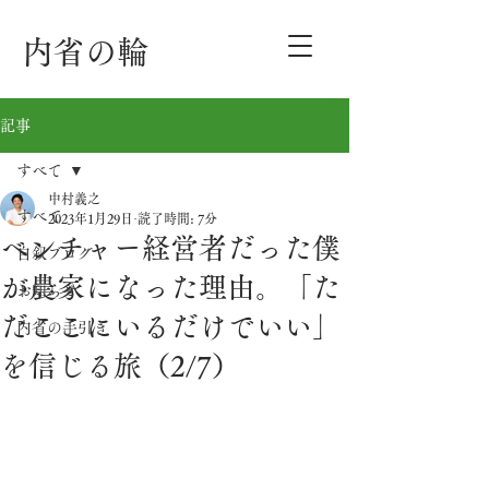
内省の輪
記事
すべて
中村義之
すべて
2023年1月29日
読了時間: 7分
ベンチャー経営者だった僕
自叙ブログ
が農家になった理由。「た
お知らせ
だここにいるだけでいい」
内省の手引き
を信じる旅（2/7）