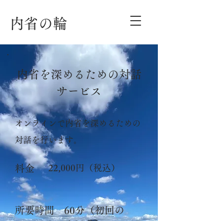
内省の輪
内省を深めるための対話
サービス
オンラインで内省を深めるための
対話を行います。
料金
22,000円（税込）
所要時間
60分（初回の