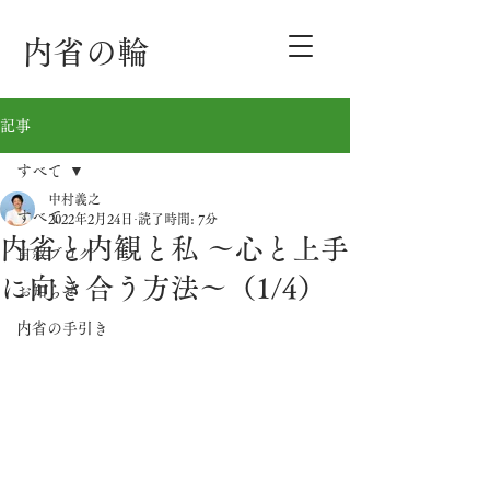
内省の輪
記事
すべて
中村義之
すべて
2022年2月24日
読了時間: 7分
内省と内観と私 〜心と上手
自叙ブログ
に向き合う方法〜（1/4）
お知らせ
内省の手引き