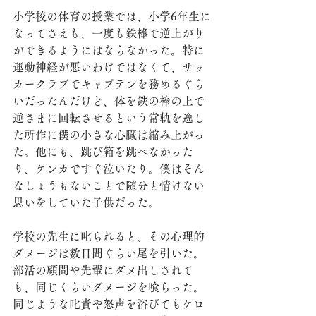
小学校の体育の授業では、小学6年生に
なってさえも、一度も鉄棒で逆上がり
ができるようにはならなかった。特に
運動神経が悪いわけではなくて、サッ
カークラブでキャプテンを務めるぐら
いだったんだけど、体を鉄の棒の上で
逆さまに回転させるという常軌を逸し
た所作に僕の小さな心臓は縮み上がっ
た。他にも、跳び箱を跳べなかった
り、ケンカですぐ泣いたり。僕はそん
なしょうもないことで随分と情けない
思いをしていた子供だった。
学校の先生に叱られると、その心理的
ダメージは数日間ぐらい尾を引いた。
部活の顧問や先輩にダメ出しされて
も、同じくらいダメージを喰らった。
同じような叱責や怒声を浴びてもケロ