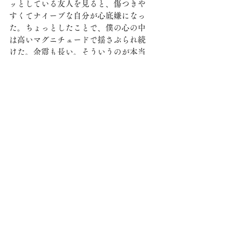
ッとしている友人を見ると、傷つきや
すくてナイーブな自分が心底嫌になっ
た。ちょっとしたことで、僕の心の中
は高いマグニチュードで揺さぶられ続
けた。余震も長い。そういうのが本当
に嫌だったな。本当に嫌だった。そん
な自分が嫌いだったし、そういう言動
を自分に浴びせた周囲を嫌いになりそ
うだった。そして、実際に嫌いになっ
ている自分をもっと嫌いになった。
自分の心を嫌々ながらも常々観察する
ようになったのは、そんな幼い、もの
心ついたばかりの頃だったと思う。決
して、心を観察したかったからではな
くて、観察せざるを得なかったのだ。
必要に迫られたわけでもない。「止ま
れ！この心の揺れ、止まってくれ
ー！」という悲痛な心の叫びだったの