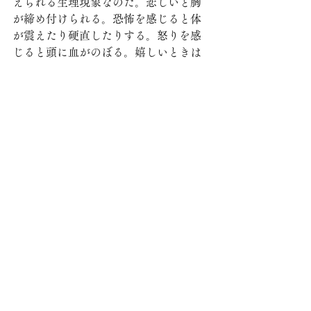
えられる生理現象なのだ。悲しいと胸
が締め付けられる。恐怖を感じると体
が震えたり硬直したりする。怒りを感
じると頭に血がのぼる。嬉しいときは
筋肉、とくに表情筋が緩む。などな
ど、感情というものは基本的に身体感
覚として捉えることができるものだ。
それ故、とても観察がしやすい。もち
ろん、とても悲しんだり落ち込んだり
しているときは、観察する余裕さえな
くなるだろう。しかし、観察すること
が困難であることは、観察することが
不可能であることを意味しない。感情
がある程度鎮まったときに観察すれば
いい。
一方で、「思考」はどうだろうか。
「思考」しているときに、脳という臓
器の中では何らかの電気信号が発生し