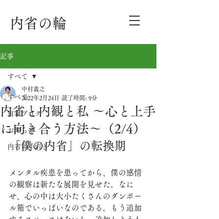
内省の輪
記事
すべて
中村義之
すべて
2022年2月24日
読了時間: 9分
内省と内観と私 〜心と上手
自叙ブログ
に向き合う方法〜（2/4）
お知らせ
「僕の内省」の転換期
内省の手引き
メンタル疾患を患ってから、僕の感情
の観察は新たな展開を見せた。なに
せ、心の中は大小たくさんのダンボー
ル箱でいっぱいなのである。もう追加