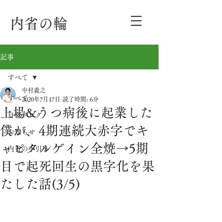
内省の輪
記事
すべて
中村義之
すべて
2020年7月17日
読了時間: 6分
上場&うつ病後に起業した
自叙ブログ
僕が、4期連続大赤字でキ
お知らせ
ャピタルゲイン全焼→5期
内省の手引き
目で起死回生の黒字化を果
たした話(3/5)