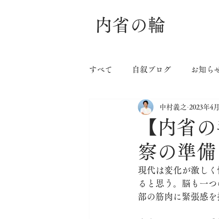
内省の輪
すべて
自叙ブログ
お知ら
中村義之
2023年4
【内省の手
察の準備
現代は変化が激しく
ると思う。脳も一つ
部の筋肉に緊張感を