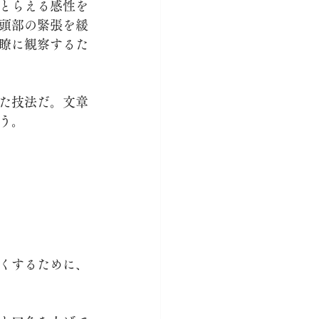
とらえる感性を
頭部の緊張を緩
瞭に観察するた
た技法だ。文章
う。
くするために、