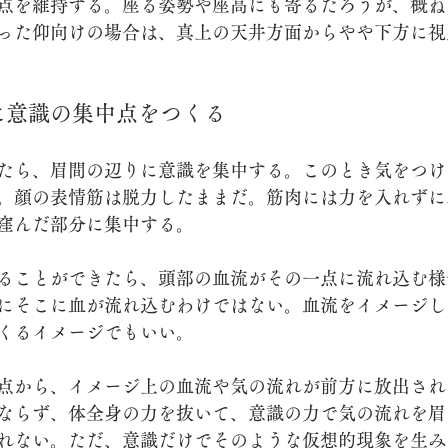
点を維持する。座る姿勢や座高にも寄るだろうが、概ね1
った仰向けの場合は、真上の天井方面からやや下方に視
に意識の集中点をつくる
たら、眉間の辺りに意識を集中する。このとき気をつけ
。顔の表情筋は脱力したままだ。筋肉には力を入れずに
窪んだ部分に集中する。
ることができたら、頭部の血流がその一点に流れ込む様
にそこに血が流れ込むわけではない。血流をイメージし
くるイメージでもいい。
点から、イメージ上の血流や気の流れが前方に放出され
ならず、体全身の力を抜いて、意識の力で気の流れを眉
れない。ただ、意識だけでそのような仮想的現象を生み