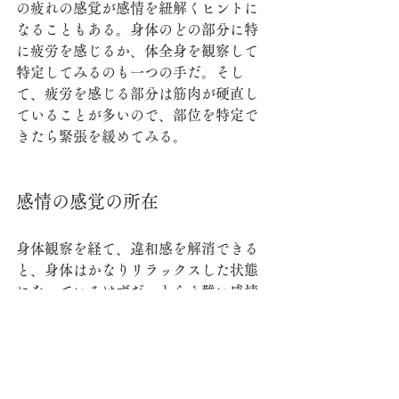
の疲れの感覚が感情を紐解くヒントに
なることもある。身体のどの部分に特
に疲労を感じるか、体全身を観察して
特定してみるのも一つの手だ。そし
て、疲労を感じる部分は筋肉が硬直し
ていることが多いので、部位を特定で
きたら緊張を緩めてみる。
感情の感覚の所在
身体観察を経て、違和感を解消できる
と、身体はかなりリラックスした状態
になっているはずだ。とらえ難い感情
だったとしても、かなりの精度でとら
えられると思う。次の記事では、よう
やく感情のとらえ方について説明して
いきたい。