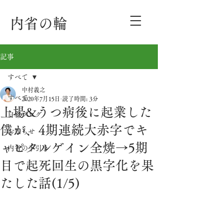
内省の輪
記事
すべて
中村義之
すべて
2020年7月15日
読了時間: 3分
上場&うつ病後に起業した
自叙ブログ
僕が、4期連続大赤字でキ
お知らせ
ャピタルゲイン全焼→5期
内省の手引き
目で起死回生の黒字化を果
たした話(1/5)