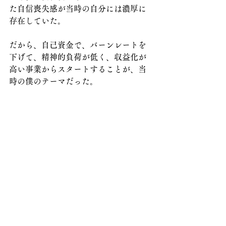
た自信喪失感が当時の自分には濃厚に
存在していた。
だから、自己資金で、バーンレートを
下げて、精神的負荷が低く、収益化が
高い事業からスタートすることが、当
時の僕のテーマだった。
どこかの企業に就職するより、すべて
自分の自由になる一人起業のほうが、
病み上がりにとってはイージーなは
ず。
そう、僕にとって、YOUTURNの起業
は、「イージーな」起業だったはずな
のだ。
まさかこんなにハードシングスをくぐ
って、前職のキャピタルゲインが全焼